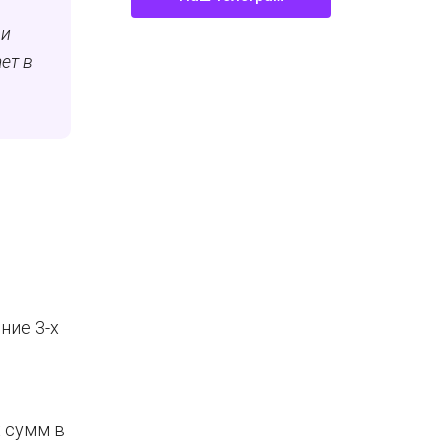
 и
ет в
ние 3-х
 сумм в