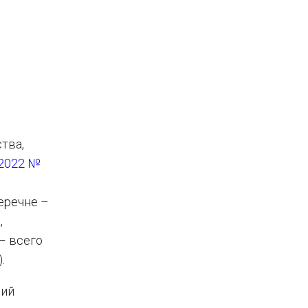
тва,
.2022 №
перечне –
,
– всего
.
ний