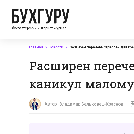
бухгалтерский интернет-журнал
Главная
Новости
Расширен перечень отраслей для кр
Расширен перече
каникул малому 
Автор:
Владимир Бельковец-Краснов