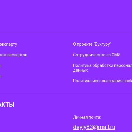
эксперту
О проекте “Бухгуру”
ем экспертов
Сотрудничество со СМИ
м
Политика обработки персона
данных
ы
Политика использования cook
АКТЫ
Личная почта:
deyly83@mail.ru