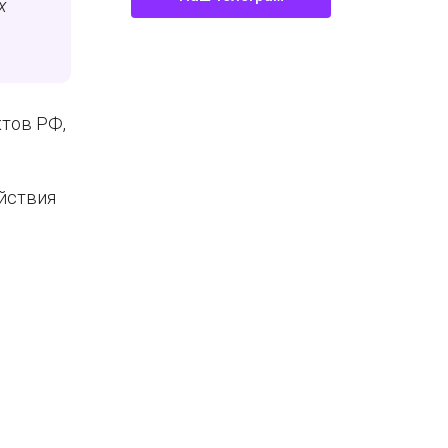
х
ктов РФ,
ействия