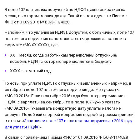
В поле 107 платежных поручений по НДФЛ нужно опираться на
месяц, в котором возник доход. Такой вывод сделан в Письме
ФНС от 01.09.2016 № БС-3-11/4028.
Напомним, что уплачивая НДФЛ, допустим, с больничных, поле 107
платежного поручения налоговые агенты должны заполнять в
формате «МС.ХХ.ХХХХ», где:
ХХ – месяц, когда работникам перечислены отпускные/
пособия, НДФЛ с которых перечисляется в бюджет;
ХХХХ – отчетный год.
То есть, при уплате НДФЛ с отпускных, выплаченных, например, в
октябре, в поле 107 платежного поручения должен указать
«МС.10.2016». Если в октябре 2016 года бухгалтер перечисляет
НДФЛ с зарплаты за сентябрь, то в поле 107 нужно указать
«МС.09.2016». Указывать конкретную дату уплаты налога не
следует. Подобный спорный вопрос мы подробно рассматривали
в статье «
Заполняем поле 107 в платежном поручении в 2016 году
для уплаты НДФЛ
».
В связи с появлением Письма ФНС от 01.09.2016 № БС-3-11/4028