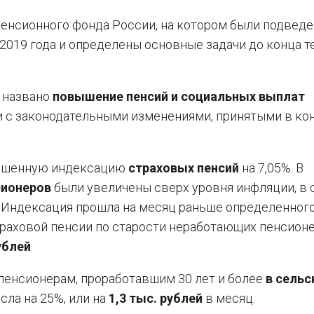
енсионного фонда России, на котором были подвед
2019 года и определены основные задачи до конца 
у названо
повышение пенсий и социальных выплат
и с законодательными изменениями, принятыми в ко
овышенную индексацию
страховых пенсий
на 7,05%. В
сионеров
были увеличены сверх уровня инфляции, в
 Индексация прошла на месяц раньше определенног
траховой пенсии по старости неработающих пенсион
ублей
.
пенсионерам, проработавшим 30 лет и более
в сель
сла на 25%, или на
1,3 тыс. рублей
в месяц.