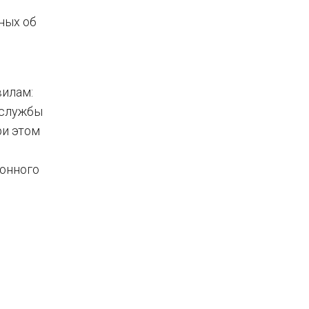
ных об
вилам:
 службы
ри этом
онного