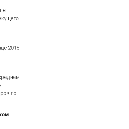
ены
текущего
нце 2018
 среднем
о
еров по
ском