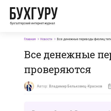
бухгалтерский интернет-журнал
Главная
Новости
Все денежные переводы физлиц теп
Все денежные пе
проверяются
Автор:
Владимир Бельковец-Краснов