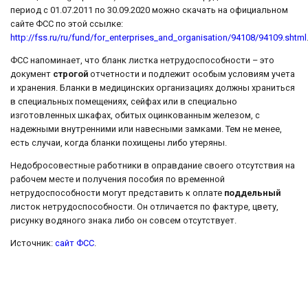
период с 01.07.2011 по 30.09.2020 можно скачать на официальном
сайте ФСС по этой ссылке:
http://fss.ru/ru/fund/for_enterprises_and_organisation/94108/94109.shtml
ФСС напоминает, что бланк листка нетрудоспособности – это
документ
строгой
отчетности и подлежит особым условиям учета
и хранения. Бланки в медицинских организациях должны храниться
в специальных помещениях, сейфах или в специально
изготовленных шкафах, обитых оцинкованным железом, с
надежными внутренними или навесными замками. Тем не менее,
есть случаи, когда бланки похищены либо утеряны.
Недобросовестные работники в оправдание своего отсутствия на
рабочем месте и получения пособия по временной
нетрудоспособности могут представить к оплате
поддельный
листок нетрудоспособности. Он отличается по фактуре, цвету,
рисунку водяного знака либо он совсем отсутствует.
Источник:
сайт ФСС
.