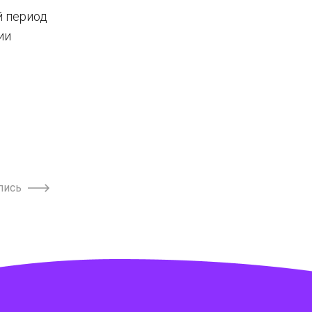
й период
ии
пись