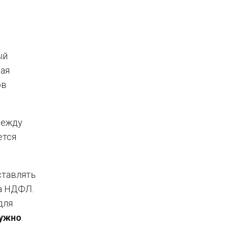
ый
вая
ов
между
ется
ставлять
а НДФЛ.
для
нужно
.