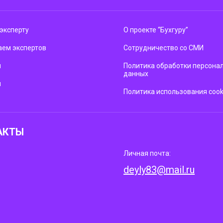
эксперту
О проекте “Бухгуру”
ем экспертов
Сотрудничество со СМИ
м
Политика обработки персона
данных
ы
Политика использования cook
АКТЫ
Личная почта:
deyly83@mail.ru