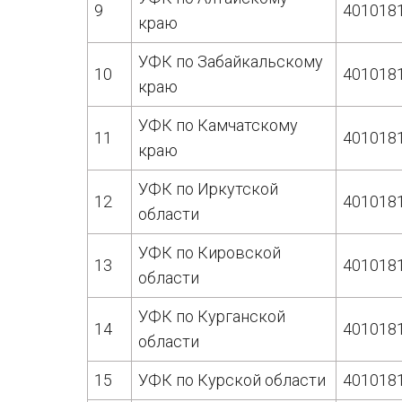
9
401018
краю
УФК по Забайкальскому
10
401018
краю
УФК по Камчатскому
11
401018
краю
УФК по Иркутской
12
401018
области
УФК по Кировской
13
401018
области
УФК по Курганской
14
401018
области
15
УФК по Курской области
401018