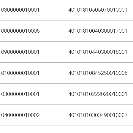
10300000010001
40101810505070010001
10000000010005
40101810040300017001
10900000010001
40101810440300018001
10100000010001
40101810845250010006
10300000010001
40101810222020013001
10400000010002
40101810303490010007