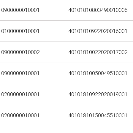
10900000010001
40101810803490010006
10100000010001
40101810922020016001
10900000010002
40101810022020017002
10900000010001
40101810050049510001
10200000010001
40101810922020019001
10200000010001
40101810150045510001