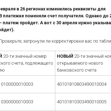
февраля в 26 регионах изменились реквизиты для
В платежке поменяли счет получателя. Однако до 
 платеж пройдет. А вот с 30 апреля нужно указыв
ойдет).
Проверьте, затронули ли корректировки вас по табли
Й
20-ти значный номер
НОВЫЙ
20-ти значный но
кого счета, подлежащего
открываемого нового
ию
банковского счета
10100000010003
40101810803490010004
10300000010003
40101810303490010005