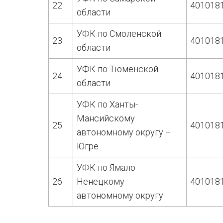
22
401018
области
УФК по Смоленской
23
401018
области
УФК по Тюменской
24
401018
области
УФК по Ханты-
Мансийскому
25
401018
автономному округу –
Югре
УФК по Ямало-
26
Ненецкому
401018
автономному округу