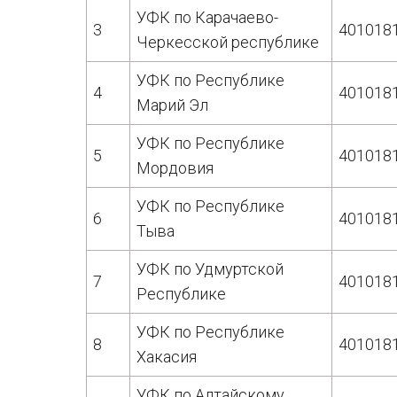
УФК по Карачаево-
3
401018
Черкесской республике
УФК по Республике
4
401018
Марий Эл
УФК по Республике
5
401018
Мордовия
УФК по Республике
6
401018
Тыва
УФК по Удмуртской
7
401018
Республике
УФК по Республике
8
401018
Хакасия
УФК по Алтайскому