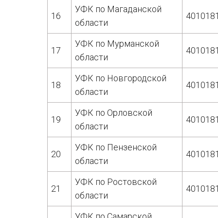
УФК по Магаданской
16
401018
области
УФК по Мурманской
17
401018
области
УФК по Новгородской
18
401018
области
УФК по Орловской
19
401018
области
УФК по Пензенской
20
401018
области
УФК по Ростовской
21
401018
области
УФК по Самарской