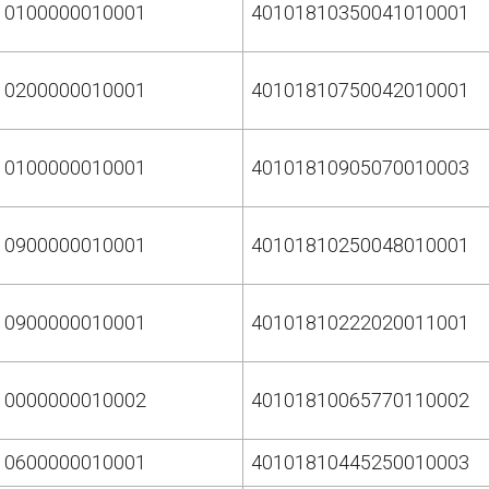
10100000010001
40101810350041010001
10200000010001
40101810750042010001
10100000010001
40101810905070010003
10900000010001
40101810250048010001
10900000010001
40101810222020011001
10000000010002
40101810065770110002
10600000010001
40101810445250010003