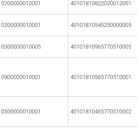
10200000010001
40101810822020012001
10200000010001
40101810545250000005
10300000010005
40101810965770510005
10900000010001
40101810565770510001
10500000010001
40101810465770510002