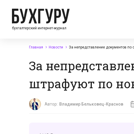
бухгалтерский интернет-журнал
Главная
Новости
За непредставление документов по 
За непредставле
штрафуют по н
Автор:
Владимир Бельковец-Краснов