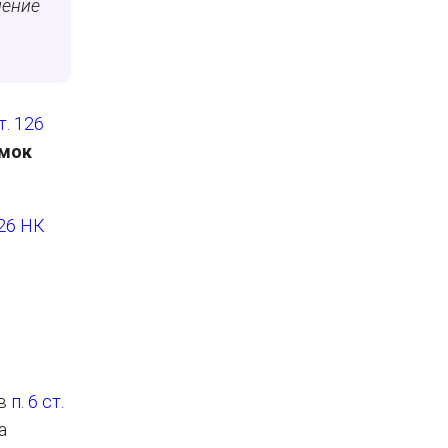
ление
т. 126
амок
126 НК
 в
п. 6 ст.
а