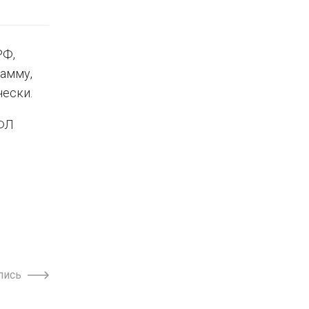
РФ,
рамму,
ески.
ДФЛ
пись