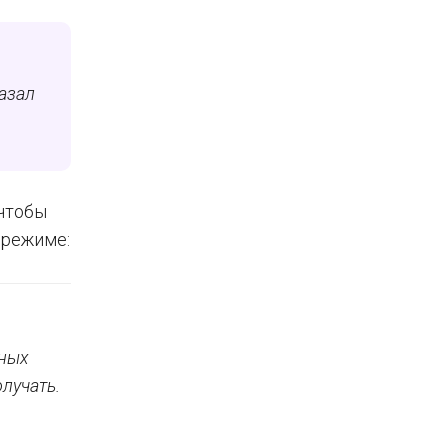
азал
 чтобы
 режиме:
ьных
лучать.