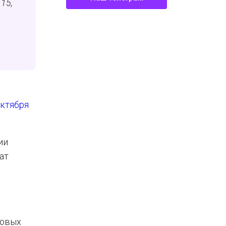
15,
октября
ии
ат
ховых