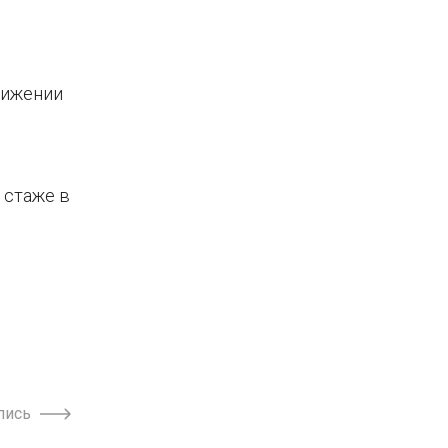
вижении
 стаже в
пись