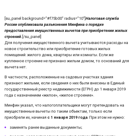
[su_panel background=”#f75b00″ radius=”10″]
Налоговая служба
России опубликовала разъяснения Минфина о порядке
предоставления имущественных вычетов при приобретении жилых
строений.
[/su_panel]
Для получения имущественного вычета учитываются расходы на
новое строительство или приобретение готовых жилых
помещений: жилого дома, квартиры или комнаты. Если же
купленное строение не признано жилым домом, то оснований для
вычета нет.
В частности, расположенные на садовых участках здания
признают жилыми, если сведения о них были внесены в Единый
государственный реестр недвижимости (ЕГРН) до 1 января 2019
года с назначением «жилое», «жилое строение».
Минфин указал, что налогоплательщики могут претендовать на
имущественные вычеты по таким объектам, только если
приобрели их, начиная
с 1 января 2019 года
. При этом не нужно:
заменять ранее выданные документы;