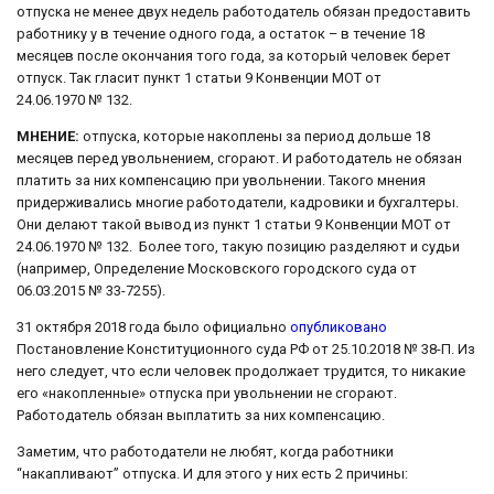
отпуска не менее двух недель работодатель обязан предоставить
работнику у в течение одного года, а остаток – в течение 18
месяцев после окончания того года, за который человек берет
отпуск. Так гласит пункт 1 статьи 9 Конвенции МОТ от
24.06.1970 № 132.
МНЕНИЕ:
отпуска, которые накоплены за период дольше 18
месяцев перед увольнением, сгорают. И работодатель не обязан
платить за них компенсацию при увольнении. Такого мнения
придерживались многие работодатели, кадровики и бухгалтеры.
Они делают такой вывод из пункт 1 статьи 9 Конвенции МОТ от
24.06.1970 № 132. Более того, такую позицию разделяют и судьи
(например, Определение Московского городского суда от
06.03.2015 № 33-7255).
31 октября 2018 года было официально
опубликовано
Постановление Конституционного суда РФ от 25.10.2018 № 38-П. Из
него следует, что если человек продолжает трудится, то никакие
его «накопленные» отпуска при увольнении не сгорают.
Работодатель обязан выплатить за них компенсацию.
Заметим, что работодатели не любят, когда работники
“накапливают” отпуска. И для этого у них есть 2 причины: