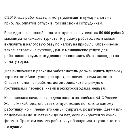
С 2019 года работодатели могут уменьшить сумму налога на
прибыль, оплатив отпуск в России своим сотрудникам.
Речь идет не о полной оплате отпуска, а о путевке за
50 000 рублей
максимум на каждого туриста. Эту сумму работодатель может
включить в налоговую базу по налогу на прибыль. Ограничение
такое: затраты на путевки, ДМС и медицинские услуги для
работников в сумме
не должны превышать
6% от расходов на
оплату труда.
Для включения в расходы работодатель должен купить путевки у
турагентов и/или туроператоров, заключив с ними договор.
Снизить налог на прибыль, договорившись напрямую с
гостиницами, перевозчиками и экскурсоводами,
нельзя
.
Как пояснила начальник отдела налога на прибыль ФНС России
Жанна Михайлова, оплатить отпуск можно не только самому
работнику, но и членам его семьи: супругам, родителям, детям или
подопечным до 18 лет (или до 24 лет, если они учатся по очной
форме). При этом самому работнику обращаться в турагентство
не нужно
.