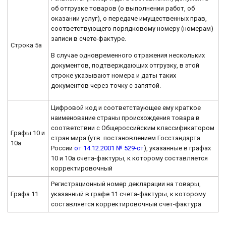
об отгрузке товаров (о выполнении работ, об
оказании услуг), о передаче имущественных прав,
соответствующего порядковому номеру (номерам)
записи в счете-фактуре.
Строка 5а
В случае одновременного отражения нескольких
документов, подтверждающих отгрузку, в этой
строке указывают номера и даты таких
документов через точку с запятой.
Цифровой код и соответствующее ему краткое
наименование страны происхождения товара в
соответствии с Общероссийским классификатором
Графы 10 и
стран мира (утв. постановлением Госстандарта
10а
России
от 14.12.2001 № 529-ст
), указанные в графах
10 и 10а счета-фактуры, к которому составляется
корректировочный
Регистрационный номер декларации на товары,
Графа 11
указанный в графе 11 счета-фактуры, к которому
составляется корректировочный счет-фактура