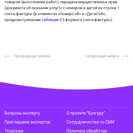
товаров (выполнении работ), передаче имущественных прав
(документа об оказании услуг)» с номером и датой из строки 1
счета-фактуры (в элементах «НомерСчФ» и «ДатаСчФ»,
предусмотренными
таблицей 5.5
формата счета-фактуры).
Предыдущая запись
Следующая запись
Вопросы эксперту
О проекте “Бухгуру”
Приглашаем экспертов
Сотрудничество со СМИ
Телеграм
Политика обработки