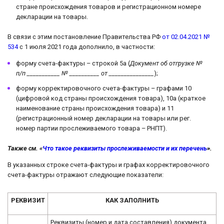
стране происхождения товаров и регистрационном номере
декларации на товары.
В связи с этим постановление Правительства РФ
от 02.04.2021 №
534
с 1 июля 2021 года дополнило, в частности:
форму счета-фактуры – строкой 5а (
Документ об отгрузке №
п/п ___________ № __________ от _______________
);
форму корректировочного счета-фактуры – графами 10
(цифровой код страны происхождения товара), 10а (краткое
наименование страны происхождения товара) и 11
(регистрационный номер декларации на товары или рег.
номер партии прослеживаемого товара – РНПТ).
Также см. «
Что такое реквизиты прослеживаемости и их перечень
».
В указанных строке счета-фактуры и графах корректировочного
счета-фактуры отражают следующие показатели:
РЕКВИЗИТ
КАК ЗАПОЛНИТЬ
Реквизиты (номер и дата составления) документа