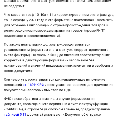
Однако формат счета-фактуры элемента с таким наименованием
не содержит.
Что касается граф 10, 10а и 11 в корректировочном счете-фактуре,
то на середину 2021 года в его формате не поименованы элементы
для отражения информации о стране происхождения товаров и
регистрационном номере декларации на товары (кроме РНПТ,
подлежащего прослеживаемости).
По закону плательщики должны руководствоваться
установленным форматом счета-фактуры (корректировочного
счета-фактуры). По мнению ФНС, до внесения соответствующих
корректив в действующие форматы их заполнение без
наименований и значений вышеуказанных элементов в свободных
полях
допустимо
.
Они не могут рассматриваться как ненадлежащее исполнение
положений
ст. 169 НК РФ
и выступают основанием для применения
покупателем налоговых вычетов по НДС.
ФНС также обратила внимание: в случае формирования
документа, совмещающего первичный и счет-фактуру (функция
«СЧФДОП»), в строке 5а (в сложном элементе, предусмотренном
таблицей 5.11
формата) указывают «Документ об отгрузке