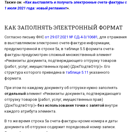
Также см. «
Как выставлять и получать электронные счета-фактуры с
1 июля 2021 года: новый регламент
».
КАК ЗАПОЛНЯТЬ ЭЛЕКТРОННЫЙ ФОРМАТ
Согласно письму ФНС
от 29.07.2021 № СД-4-3/10681
, для отражения
в выставляемом электронно счете-фактуре информации,
предусмотренной в строке 5а, в таблице 5.5 формата счета-
фактуры предусмотрен сложный множественный элемент
«Реквизиты документа, подтверждающего отгрузку товаров
(работ, услуг, имущественных прав) (ДокПодтвОтгр)». Его
структура которого приведена в
таблице 5.11
указанного
формата.
При этом по каждому документу об отгрузке нужно заполнять
отдельный
элемент «Реквизиты документа, подтверждающего
отгрузку товаров (работ, услуг, имущественных прав)
(ДокПодтвОтгр)»
без использования точки с запятой
внутри
каждого атрибута элемента.
В то же время строка 5а счета-фактуры кроме номера и даты
документа об отгрузке содержит порядковый номер записи.