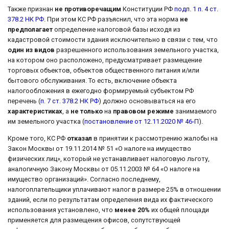
Также признан
не противоречащим
Конституции РФ
подп. 1 п. 4 ст.
378.2 НК РФ
. При этом КС РФ разъяснил, что эта норма
не
предполагает
определение налоговой базы исходя из
кадастровой стоимости здания исключительно в связи с тем, что
один из видов
разрешенного использования земельного участка,
на котором оно расположено, предусматривает размещение
торговых объектов, объектов общественного питания и/или
бытового обслуживания. То есть, включение объекта
налогообложения в ежегодно формируемый субъектом РФ
перечень (
п. 7 ст. 378.2 НК РФ
) должно основываться на его
характеристиках
, а
не только
на
правовом режиме
занимаемого
им земельного участка (
постановление от 12.11.2020 № 46-П
).
Кроме того, КС РФ
отказал
в принятии к рассмотрению жалобы на
Закон Москвы от 19.11.2014 № 51 «О налоге на имущество
физических лиц», который не устанавливает налоговую льготу,
аналогичную Закону Москвы от 05.11.2003 № 64 «О налоге на
имущество организаций». Согласно последнему,
налогоплательщики уплачивают налог в размере 25% в отношении
зданий, если по результатам определения вида их фактического
использования установлено, что
менее 20%
их общей площади
применяется для размещения офисов, сопутствующей