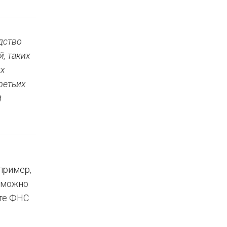
дство
, таких
ых
ретьих
й
пример,
 можно
йте ФНС