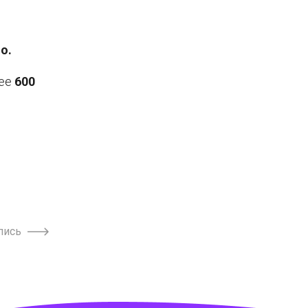
с
о.
лее
600
пись