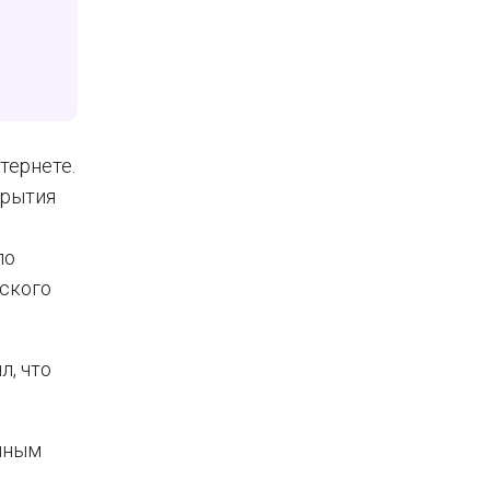
тернете.
крытия
 по
вского
, что
онным