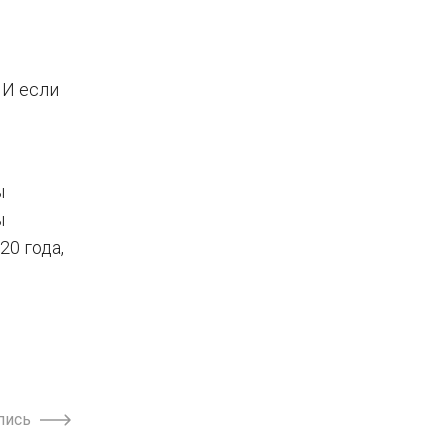
 И если
ы
ы
20 года,
пись