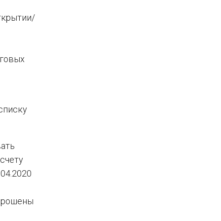
ткрытии/
оговых
списку
ать
 счету
.04.2020
апрошены