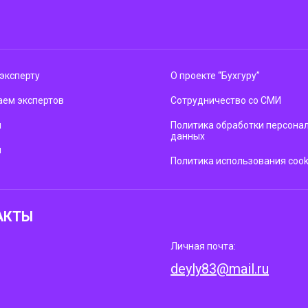
эксперту
О проекте “Бухгуру”
ем экспертов
Сотрудничество со СМИ
м
Политика обработки персона
данных
ы
Политика использования cook
АКТЫ
Личная почта:
deyly83@mail.ru