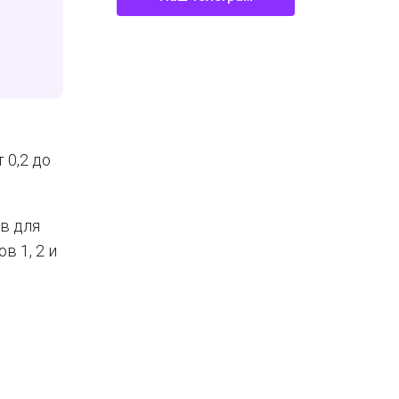
 0,2 до
в для
 1, 2 и