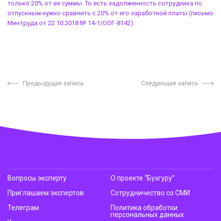
только 20% от ее суммы. То есть задолженность сотрудника по
отпускным нужно сравнить с 20% от его заработной платы (письмо
Минтруда от 22.10.2018 № 14-1/ООГ-8142).
Предыдущая запись
Следующая запись
Вопросы эксперту
О проекте “Бухгуру”
Приглашаем экспертов
Сотрудничество со СМИ
Телеграм
Политика обработки
персональных данных