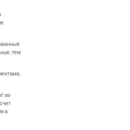
н
ые
рованный
ыше, тем
иентами,
т из
счет
я в