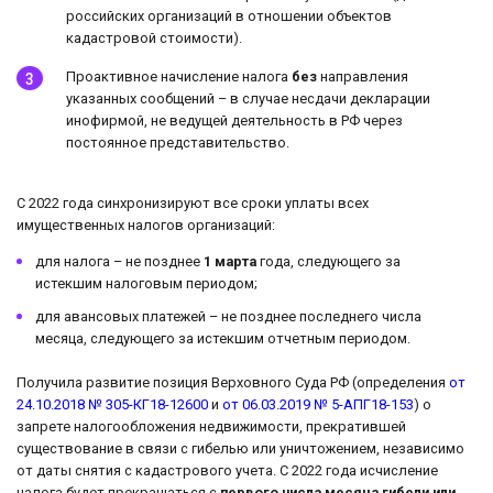
российских организаций в отношении объектов
кадастровой стоимости).
Проактивное начисление налога
без
направления
указанных сообщений – в случае несдачи декларации
инофирмой, не ведущей деятельность в РФ через
постоянное представительство.
С 2022 года синхронизируют все сроки уплаты всех
имущественных налогов организаций:
для налога – не позднее
1 марта
года, следующего за
истекшим налоговым периодом;
для авансовых платежей – не позднее последнего числа
месяца, следующего за истекшим отчетным периодом.
Получила развитие позиция Верховного Суда РФ (определения
от
24.10.2018 № 305-КГ18-12600
и
от 06.03.2019 № 5-АПГ18-153
) о
запрете налогообложения недвижимости, прекратившей
существование в связи с гибелью или уничтожением, независимо
от даты снятия с кадастрового учета. С 2022 года исчисление
налога будет прекращаться с
первого числа месяца гибели или