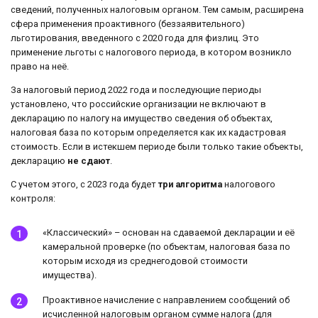
сведений, полученных налоговым органом. Тем самым, расширена
сфера применения проактивного (беззаявительного)
льготирования, введенного с 2020 года для физлиц. Это
применение льготы с налогового периода, в котором возникло
право на неё.
За налоговый период 2022 года и последующие периоды
установлено, что российские организации не включают в
декларацию по налогу на имущество сведения об объектах,
налоговая база по которым определяется как их кадастровая
стоимость. Если в истекшем периоде были только такие объекты,
декларацию
не сдают
.
С учетом этого, с 2023 года будет
три алгоритма
налогового
контроля:
«Классический» – основан на сдаваемой декларации и её
камеральной проверке (по объектам, налоговая база по
которым исходя из среднегодовой стоимости
имущества).
Проактивное начисление с направлением сообщений об
исчисленной налоговым органом сумме налога (для