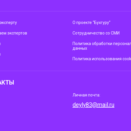
эксперту
О проекте “Бухгуру”
ем экспертов
Сотрудничество со СМИ
м
Политика обработки персона
данных
ы
Политика использования cook
АКТЫ
Личная почта:
deyly83@mail.ru