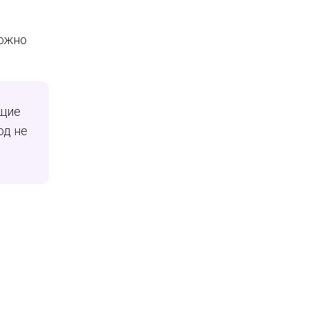
можно
ющие
од не