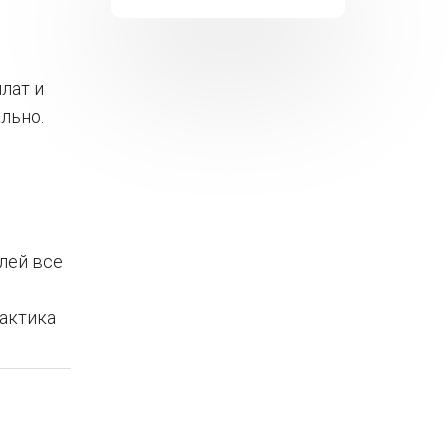
лат и
льно.
лей все
актика