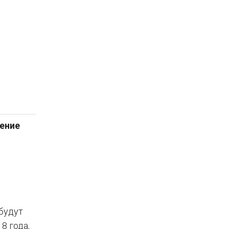
ение
будут
8 года,