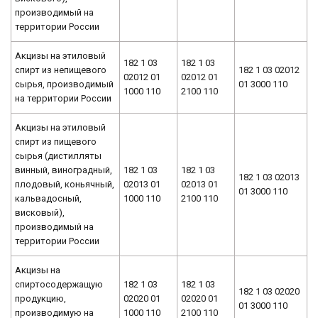
производимый на
территории России
Акцизы на этиловый
182 1 03
182 1 03
спирт из непищевого
182 1 03 02012
02012 01
02012 01
сырья, производимый
01 3000 110
1000 110
2100 110
на территории России
Акцизы на этиловый
спирт из пищевого
сырья (дистилляты
винный, виноградный,
182 1 03
182 1 03
182 1 03 02013
плодовый, коньячный,
02013 01
02013 01
01 3000 110
кальвадосный,
1000 110
2100 110
висковый),
производимый на
территории России
Акцизы на
спиртосодержащую
182 1 03
182 1 03
182 1 03 02020
продукцию,
02020 01
02020 01
01 3000 110
производимую на
1000 110
2100 110