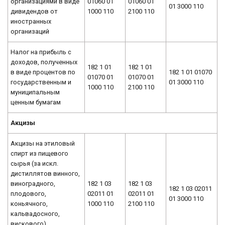
организациями в виде
01060 01
01060 01
01 3000 110
дивидендов от
1000 110
2100 110
иностранных
организаций
Налог на прибыль с
доходов, полученных
182 1 01
182 1 01
в виде процентов по
182 1 01 01070
01070 01
01070 01
государственным и
01 3000 110
1000 110
2100 110
муниципальным
ценным бумагам
Акцизы
Акцизы на этиловый
спирт из пищевого
сырья (за искл.
дистиллятов винного,
виноградного,
182 1 03
182 1 03
182 1 03 02011
плодового,
02011 01
02011 01
01 3000 110
коньячного,
1000 110
2100 110
кальвадосного,
вискового),