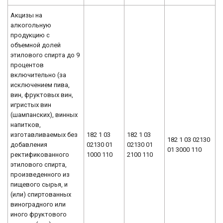
Акцизы на
алкогольную
продукцию с
объемной долей
этилового спирта до 9
процентов
включительно (за
исключением пива,
вин, фруктовых вин,
игристых вин
(шампанских), винных
напитков,
изготавливаемых без
182 1 03
182 1 03
182 1 03 02130
добавления
02130 01
02130 01
01 3000 110
ректификованного
1000 110
2100 110
этилового спирта,
произведенного из
пищевого сырья, и
(или) спиртованных
виноградного или
иного фруктового