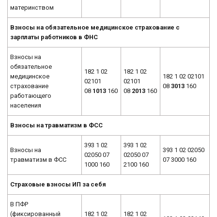
материнством
Взносы на обязательное медицинское страхование с
зарплаты работников в ФНС
Взносы на
обязательное
182 1 02
182 1 02
медицинское
182 1 02 02101
02101
02101
страхование
08
3013
160
08
1013
160
08
2013
160
работающего
населения
Взносы на травматизм в ФСС
393 1 02
393 1 02
Взносы на
393 1 02 02050
02050 07
02050 07
травматизм в ФСС
07 3000 160
1000 160
2100 160
Страховые взносы ИП за себя
В ПФР
(фиксированный
182 1 02
182 1 02