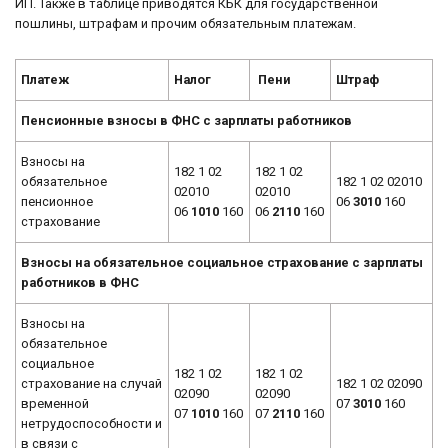
ИП. Также в таблице приводятся КБК для государственной
пошлины, штрафам и прочим обязательным платежам.
Платеж
Налог
Пени
Штраф
Пенсионные взносы в ФНС с зарплаты работников
Взносы на
182 1 02
182 1 02
обязательное
182 1 02 02010
02010
02010
пенсионное
06
3010
160
06
1010
160
06
2110
160
страхование
Взносы на обязательное социальное страхование с зарплаты
работников в ФНС
Взносы на
обязательное
социальное
182 1 02
182 1 02
страхование на случай
182 1 02 02090
02090
02090
временной
07
3010
160
07
1010
160
07
2110
160
нетрудоспособности и
в связи с