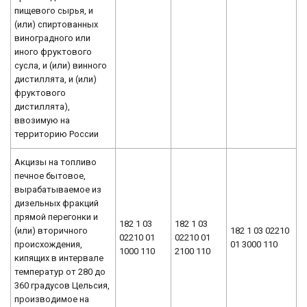
пищевого сырья, и
(или) спиртованных
виноградного или
иного фруктового
сусла, и (или) винного
дистиллята, и (или)
фруктового
дистиллята),
ввозимую на
территорию России
Акцизы на топливо
печное бытовое,
вырабатываемое из
дизельных фракций
прямой перегонки и
182 1 03
182 1 03
(или) вторичного
182 1 03 02210
02210 01
02210 01
происхождения,
01 3000 110
1000 110
2100 110
кипящих в интервале
температур от 280 до
360 градусов Цельсия,
производимое на