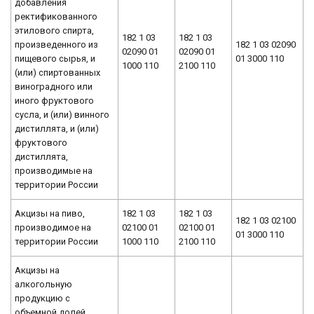
добавления
ректификованного
этилового спирта,
182 1 03
182 1 03
произведенного из
182 1 03 02090
02090 01
02090 01
пищевого сырья, и
01 3000 110
1000 110
2100 110
(или) спиртованных
виноградного или
иного фруктового
сусла, и (или) винного
дистиллята, и (или)
фруктового
дистиллята,
производимые на
территории России
Акцизы на пиво,
182 1 03
182 1 03
182 1 03 02100
производимое на
02100 01
02100 01
01 3000 110
территории России
1000 110
2100 110
Акцизы на
алкогольную
продукцию с
объемной долей