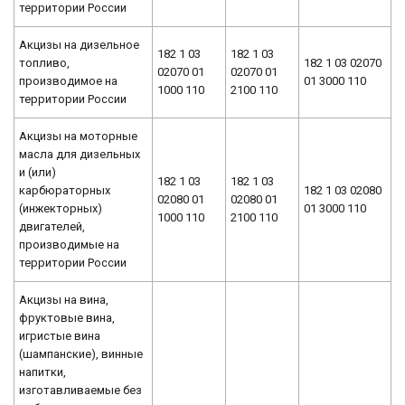
территории России
Акцизы на дизельное
182 1 03
182 1 03
топливо,
182 1 03 02070
02070 01
02070 01
производимое на
01 3000 110
1000 110
2100 110
территории России
Акцизы на моторные
масла для дизельных
и (или)
182 1 03
182 1 03
карбюраторных
182 1 03 02080
02080 01
02080 01
(инжекторных)
01 3000 110
1000 110
2100 110
двигателей,
производимые на
территории России
Акцизы на вина,
фруктовые вина,
игристые вина
(шампанские), винные
напитки,
изготавливаемые без