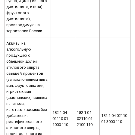
сусла, и (или) винного
дистиллята, и (или)
фруктового
дистиллята),
производимую на
территории России
Акцизы на
алкогольную
продукцию с
объемной долей
этилового спирта
свыше 9 процентов
(за исключением пива,
вин, фруктовых вин,
игристых вин
(шампанских), винных
напитков,
изготавливаемых без
182 1 04
182 1 04
добавления
182 1 04 02110
02110 01
02110 01
ректификованного
01 3000 110
1000 110
2100 110
этилового спирта,
произведенного из