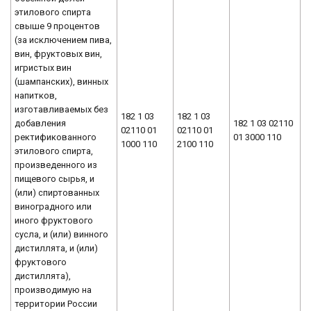
этилового спирта
свыше 9 процентов
(за исключением пива,
вин, фруктовых вин,
игристых вин
(шампанских), винных
напитков,
изготавливаемых без
182 1 03
182 1 03
добавления
182 1 03 02110
02110 01
02110 01
ректификованного
01 3000 110
1000 110
2100 110
этилового спирта,
произведенного из
пищевого сырья, и
(или) спиртованных
виноградного или
иного фруктового
сусла, и (или) винного
дистиллята, и (или)
фруктового
дистиллята),
производимую на
территории России