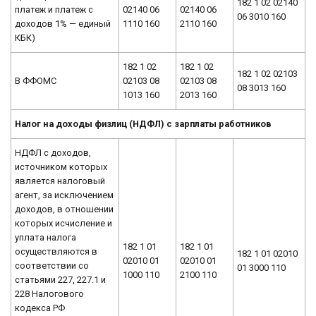
182 1 02 02140
платеж и платеж с
02140 06
02140 06
06 3010 160
доходов 1% — единый
1110 160
2110 160
КБК)
182 1 02
182 1 02
182 1 02 02103
В ФФОМС
02103 08
02103 08
08 3013 160
1013 160
2013 160
Налог на доходы физлиц (НДФЛ) с зарплаты работников
НДФЛ с доходов,
источником которых
является налоговый
агент, за исключением
доходов, в отношении
которых исчисление и
уплата налога
182 1 01
182 1 01
осуществляются в
182 1 01 02010
02010 01
02010 01
соответствии со
01 3000 110
1000 110
2100 110
статьями 227, 227.1 и
228 Налогового
кодекса РФ