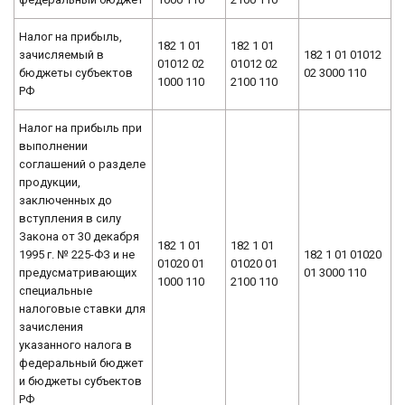
Налог на прибыль,
182 1 01
182 1 01
зачисляемый в
182 1 01 01012
01012 02
01012 02
бюджеты субъектов
02 3000 110
1000 110
2100 110
РФ
Налог на прибыль при
выполнении
соглашений о разделе
продукции,
заключенных до
вступления в силу
Закона от 30 декабря
182 1 01
182 1 01
1995 г. № 225-ФЗ и не
182 1 01 01020
01020 01
01020 01
предусматривающих
01 3000 110
1000 110
2100 110
специальные
налоговые ставки для
зачисления
указанного налога в
федеральный бюджет
и бюджеты субъектов
РФ