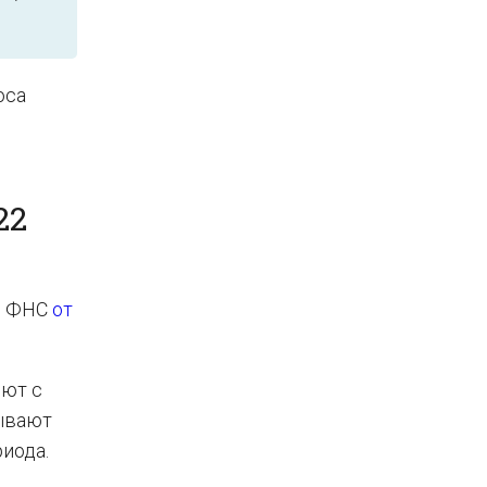
оса
22
ме ФНС
от
яют с
зывают
иода.