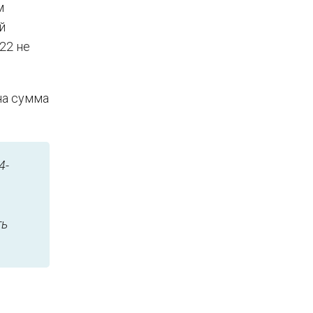
м
й
22 не
на сумма
4-
ть