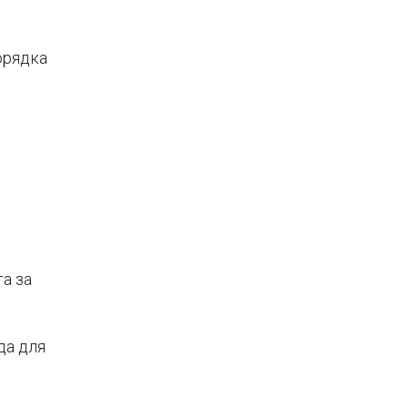
орядка
м
а за
да для