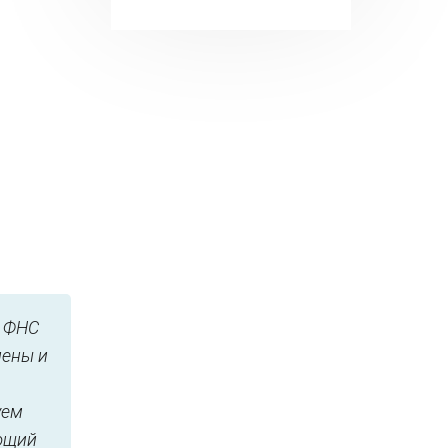
е ФНС
лены и
уем
ующий