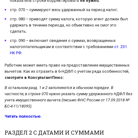
показатель строки корректировать
не нужно
;
стр. 070 – суммируют весь удержанный за период налог;
стр. 080 – приводят сумму налога, которую агент должен был
удержать в течение периода, но объективно не смог это
сделать;
стр. 090 – включает сведения о суммах, возвращенных
налогоплательщикам в соответствии с требованиями
ст. 231
НК РФ
.
Работник может иметь право на предоставление имущественных
вычетов. Как их отразить в 6-НДФЛ с учетом ряда особенностей,
смотрите в КонсультантПлюс:
В остальном разд. 1 и 2 заполняются в обычном порядке. В
частности, в строке 070 нужно указать сумму удержанного НДФЛ без
учета имущественного вычета (письмо ФНС России от 17.09.2018 №
БС-4-11/18095).
Читать полностью.
РАЗДЕЛ 2 С ДАТАМИ И СУММАМИ