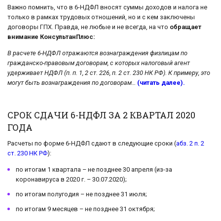
Важно помнить, что в 6-НДФЛ вносят суммы доходов и налога не
только в рамках трудовых отношений, но и с кем заключены
договоры ГПХ. Правда, не любые и не всегда, на что
обращает
внимание КонсультанПлюс:
В расчете 6-НДФЛ отражаются вознаграждения физлицам по
гражданско-правовым договорам, с которых налоговый агент
удерживает НДФЛ (п. п. 1, 2 ст. 226, п. 2 ст. 230 НК РФ). К примеру, это
могут быть вознаграждения по договорам…
(читать далее).
СРОК СДАЧИ 6-НДФЛ ЗА 2 КВАРТАЛ 2020
ГОДА
Расчеты по форме 6-НДФЛ сдают в следующие сроки (
абз. 2 п. 2
ст. 230 НК РФ
):
по итогам 1 квартала – не позднее 30 апреля (из-за
коронавируса в 2020 г. – 30.07.2020);
по итогам полугодия – не позднее 31 июля;
по итогам 9 месяцев – не позднее 31 октября;