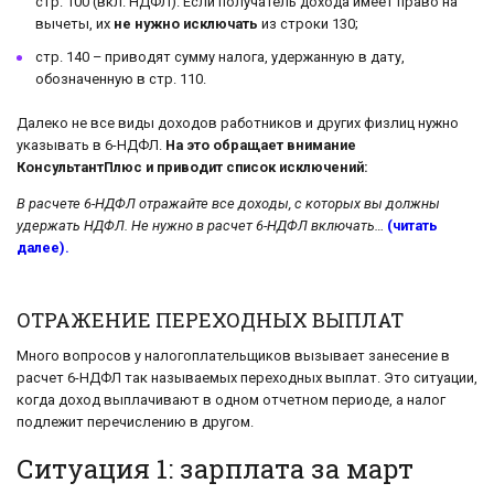
стр. 100 (вкл. НДФЛ). Если получатель дохода имеет право на
вычеты, их
не нужно исключать
из строки 130;
стр. 140 – приводят сумму налога, удержанную в дату,
обозначенную в стр. 110.
Далеко не все виды доходов работников и других физлиц нужно
указывать в 6-НДФЛ.
На это обращает внимание
КонсультантПлюс и приводит список исключений:
В расчете 6-НДФЛ отражайте все доходы, с которых вы должны
удержать НДФЛ. Не нужно в расчет 6-НДФЛ включать…
(читать
далее).
ОТРАЖЕНИЕ ПЕРЕХОДНЫХ ВЫПЛАТ
Много вопросов у налогоплательщиков вызывает занесение в
расчет 6-НДФЛ так называемых переходных выплат. Это ситуации,
когда доход выплачивают в одном отчетном периоде, а налог
подлежит перечислению в другом.
Ситуация 1: зарплата за март