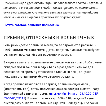
Обычно не надо удерживать НДФЛ из зарплатного аванса и отдельно
показывать его в расчете 6-НДФЛ. Но это правило не применяется,
если в организации установлена выплата аванса в последний день
месяца. Свежая судебная практика это подтверждает.
Читать готовое решение полностью.
ПРЕМИИ, ОТПУСКНЫЕ И БОЛЬНИЧНЫЕ
Если речь идет о премии за месяц, то ее отражают в расчете 6-
НДФЛ
аналогично зарплате
.
Датой получения дохода тоже будет
считаться последний день расчетного месяца.
В случае выплаты премии вместе с месячной зарплатой обе суммы
складывают и заносят в
один блок
в разделе 2. Если же для
перечисления премии установлен отдельный день, ее нужно
показать в
отдельном блоке
второго раздела.
Когда премию начисляют за период, превышающий месяц
(квартал или год), датой получения дохода следует считать дату
фактической выплаты
премии (
письмо Минфина от 23.10.2017 №
03-04-06/69115
). В этом случае в стр. 100 и 110 раздела 2 нужно
внести дату выплаты премии, а в стр. 120 — следующий рабочий