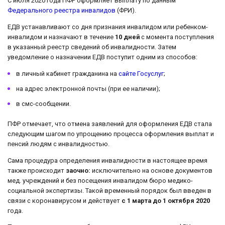
С июля 2020 года ПФР оформляет выплату по данным
Федерального реестра инвалидов
(ФРИ).
ЕДВ устанавливают со дня признания инвалидом или ребенком-
инвалидом и назначают в течение
10 дней
с момента поступления
в указанный реестр сведений об инвалидности. Затем
уведомление о назначении ЕДВ поступит одним из способов:
в личный кабинет гражданина на
сайте Госуслуг
;
на адрес электронной почты (при ее наличии);
в смс-сообщении.
ПФР отмечает, что отмена заявлений для оформления ЕДВ стала
следующим шагом по упрощению процесса оформления выплат и
пенсий людям с инвалидностью.
Сама процедура определения инвалидности в настоящее время
также происходит
заочно:
исключительно на основе документов
мед. учреждений и без посещения инвалидом бюро медико-
социальной экспертизы. Такой временный порядок был введен в
связи с коронавирусом и действует
с 1 марта до 1 октября 2020
года.