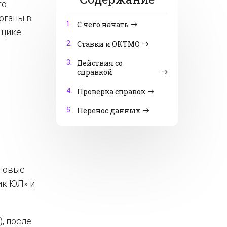
то
рганы в
1.
С чего начать
ьщике
2.
Ставки и ОКТМО
3.
Действия со
справкой
4.
Проверка справок
5.
Перенос данных
оговые
ик ЮЛ» и
), после