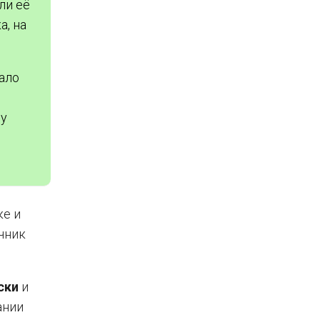
ли её
а, на
ало
ву
ке и
чник
ски
и
ании