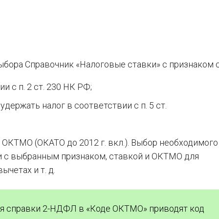
ыбора Справочник «Налоговые ставки» с признаком 
и с п. 2 ст. 230 НК РФ;
держать налог в соответствии с п. 5 ст.
 ОКТМО (ОКАТО до 2012 г. вкл.). Выбор необходимого
 с выбранным признаком, ставкой и ОКТМО для
четах и т. д.
ия справки 2-НДФЛ в «Коде ОКТМО» приводят код