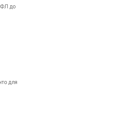
ДФЛ до
что для