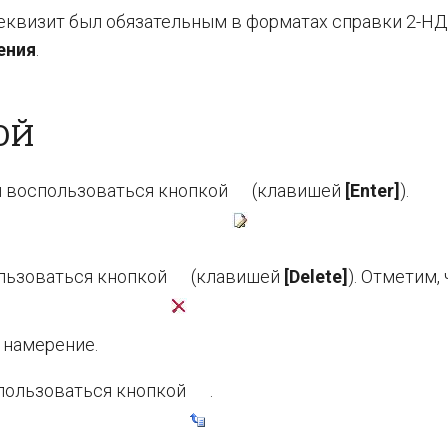
еквизит был обязательным в форматах справки 2-Н
ения
.
ОЙ
 воспользоваться кнопкой
(клавишей
[Enter]
).
льзоваться кнопкой
(клавишей
[Delete]
). Отметим, 
 намерение.
пользоваться кнопкой
.