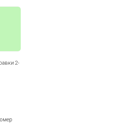
равки 2-
номер