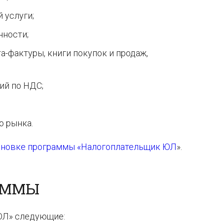
 услуги;
ности;
а-фактуры, книги покупок и продаж,
ий по НДС;
о рынка.
тановке программы «Налогоплательщик ЮЛ
».
АММЫ
ЮЛ» следующие: