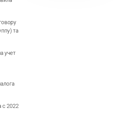
оговору
ппу) та
а учет
налога
 с 2022
.