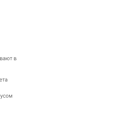
ывают в
ета
нусом