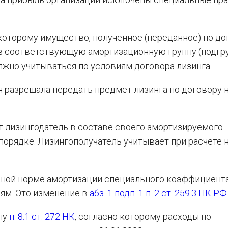
 которому имущество, полученное (переданное) по д
 в соответствующую амортизационную группу (подгру
лжно учитываться по условиям договора лизинга.
я разрешала передать предмет лизинга по договору н
ет лизингодатель в составе своего амортизируемого
порядке. Лизингополучатель учитывает при расчете 
овной норме амортизации специального коэффициента
лям. Это изменение в
абз. 1 подп. 1 п. 2 ст. 259.3 НК РФ
лу
п. 8.1 ст. 272 НК
, согласно которому расходы по