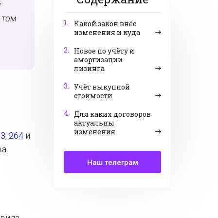
й
 том
1.
Какой закон внёс
изменения и куда
2.
Новое по учёту и
амортизации
лизинга
3.
Учёт выкупной
стоимости
4.
Для каких договоров
актуальны
изменения
.3
,
264
и
а.
Наш телеграм
авила