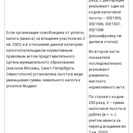
разд. 2 декларации
указывают один из
кодов налоговой
льготы – 3021505,
3021506, 3021507,
3021508
Если организация освобождена от уплаты
(расшифровку см.
налога (аванса) за владение участком во 2
далее в статье).
кв. 2020, и в отношении данной категории
налогоплательщиков нормативным
Во второй части
правовым актом представительного
показателя
органа муниципального образования
последовательно
(законом Москвы, Санкт-Петербурга,
указывают
Севастополя) установлена льгота в виде
реквизиты
уменьшения суммы земельного налога к
местного
уплате в бюджет
нормативного акта.
По строке с кодом
230 разд. 2 – сумма
налоговой льготы в
рублях (в т. ч. с
учетом аванса за
период владения во
2 кв. 2020).