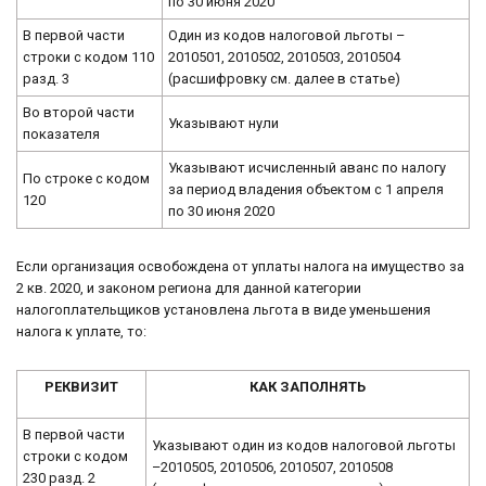
по 30 июня 2020
В первой части
Один из кодов налоговой льготы –
строки с кодом 110
2010501, 2010502, 2010503, 2010504
разд. 3
(расшифровку см. далее в статье)
Во второй части
Указывают нули
показателя
Указывают исчисленный аванс по налогу
По строке с кодом
за период владения объектом с 1 апреля
120
по 30 июня 2020
Если организация освобождена от уплаты налога на имущество за
2 кв. 2020, и законом региона для данной категории
налогоплательщиков установлена льгота в виде уменьшения
налога к уплате, то:
РЕКВИЗИТ
КАК ЗАПОЛНЯТЬ
В первой части
Указывают один из кодов налоговой льготы
строки с кодом
–2010505, 2010506, 2010507, 2010508
230 разд. 2