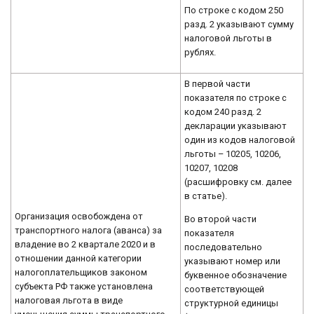
По строке с кодом 250
разд. 2 указывают сумму
налоговой льготы в
рублях.
В первой части
показателя по строке с
кодом 240 разд. 2
декларации указывают
один из кодов налоговой
льготы – 10205, 10206,
10207, 10208
(расшифровку см. далее
в статье).
Организация освобождена от
Во второй части
транспортного налога (аванса) за
показателя
владение во 2 квартале 2020 и в
последовательно
отношении данной категории
указывают номер или
налогоплательщиков законом
буквенное обозначение
субъекта РФ также установлена
соответствующей
налоговая льгота в виде
структурной единицы