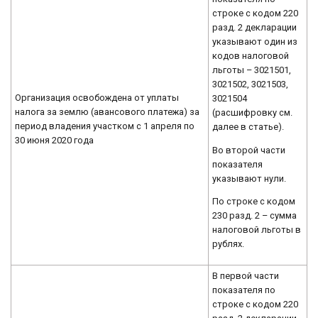
строке с кодом 220
разд. 2 декларации
указывают один из
кодов налоговой
льготы – 3021501,
3021502, 3021503,
Организация освобождена от уплаты
3021504
налога за землю (авансового платежа) за
(расшифровку см.
период владения участком с 1 апреля по
далее в статье).
30 июня 2020 года
Во второй части
показателя
указывают нули.
По строке с кодом
230 разд. 2 – сумма
налоговой льготы в
рублях.
В первой части
показателя по
строке с кодом 220