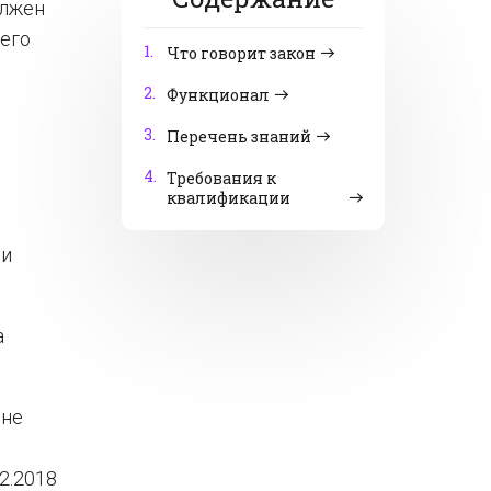
олжен
 его
1.
Что говорит закон
2.
Функционал
3.
Перечень знаний
4.
Требования к
квалификации
 и
а
 не
2.2018