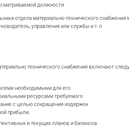
ассматриваемой должности.
льника отдела материально-технического снабжения 
ководитель, управления или службы и т. п.
атериально технического снабжения включают сле
всеми необходимыми для его
риальными ресурсами требуемого
вание с целью сокращения издержек
ой прибыли;
пективных и текущих планов и балансов