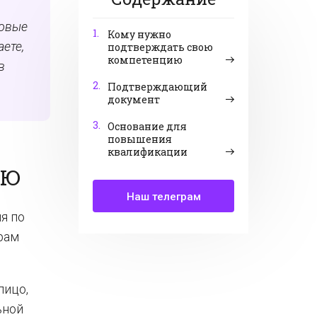
зовые
1.
Кому нужно
аете,
подтверждать свою
компетенцию
в
2.
Подтверждающий
документ
3.
Основание для
повышения
квалификации
ИЮ
Наш телеграм
я по
рам
лицо,
ьной