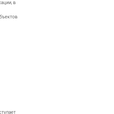
ации, в
объектов
ступает