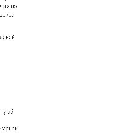
нта по
декса
жарной
ту об
ожарной