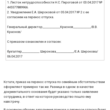
1. Листок нетрудоспособности Н.С. Пироговой от 03.04.2017 №
445577889966.
2. Уведомление Е.А. Широковой от 05.04.2017 № 2 с ее
согласием на перенос отпуска.
Генеральный директор____________Краснов____________/В.В.
Краснов/
С приказом ознакомлен и согласен:
бухгалтер____________ Широкова____________/Е.А. Широкова/
06.04.2017
Кстати, приказ на перенос отпуска по семейным обстоятельствам
оформляют примерно так же. Разница в одном: в качестве
документального основания будет указано только заявление
сотрудника, в ответ на которое руководство пошло ему
навстречу.
В основном образец заполнения приказа о переносе отпуска будет