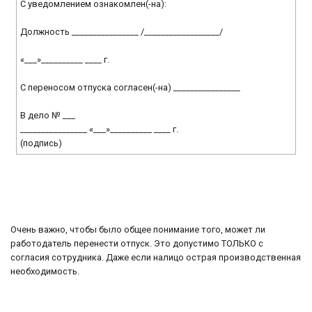
С уведомлением ознакомлен(-на):
Должность ________________ /__________________/
«___»__________ ____ г.
С переносом отпуска согласен(-на) ________________
В дело № ___
________________ «___»__________ ____ г.
(подпись)
Очень важно, чтобы было общее понимание того, может ли
работодатель перенести отпуск. Это допустимо ТОЛЬКО с
согласия сотрудника. Даже если налицо острая производственная
необходимость.