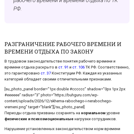
рабочего времени и времени отдыха по ТК
РФ.
РАЗГРАНИЧЕНИЕ РАБОЧЕГО ВРЕМЕНИ И
ВРЕМЕНИ ОТДЫХА ПО ЗАКОНУ
В трудовом законодательстве понятия рабочего времени и
времени отдыха раскрыто в
ст. 91
и
ст. 106
ТК РФ. Соответственно,
это гарантировано
ст. 37
Конституции РФ. Каждая из указанных
категорий обладает своими отличительными признаками.
[su_photo_panel border=”1px double #cccccc” shadow=”0px 1px 2px
#eeeeee” radius=”3″ photo=”https://buhguru.com/wp-
content/uploads/2026/12/skhema-rabochego-i-nerabochego-
vremeni.png” target=”blank”][/su_photo_panel]
Периоды отдыха призваны сохранять на
нормальном
уровне
физические и психоэмоциональные
нагрузки сотрудников.
Нарушение установленных законодательством норм времени