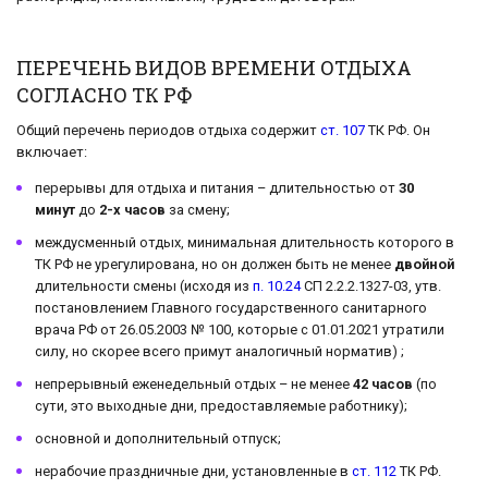
ПЕРЕЧЕНЬ ВИДОВ ВРЕМЕНИ ОТДЫХА
СОГЛАСНО ТК РФ
Общий перечень периодов отдыха содержит
ст. 107
ТК РФ. Он
включает:
перерывы для отдыха и питания – длительностью от
30
минут
до
2-х часов
за смену;
междусменный отдых, минимальная длительность которого в
ТК РФ не урегулирована, но он должен быть не менее
двойной
длительности смены (исходя из
п. 10.24
СП 2.2.2.1327-03, утв.
постановлением Главного государственного санитарного
врача РФ от 26.05.2003 № 100, которые с 01.01.2021 утратили
силу, но скорее всего примут аналогичный норматив) ;
непрерывный еженедельный отдых – не менее
42 часов
(по
сути, это выходные дни, предоставляемые работнику);
основной и дополнительный отпуск;
нерабочие праздничные дни, установленные в
ст. 112
ТК РФ.