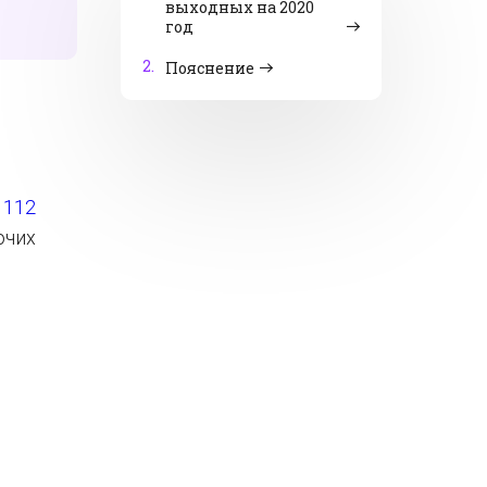
выходных на 2020
год
2.
Пояснение
. 112
очих