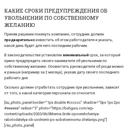
КАКИЕ СРОКИ ПРЕДУПРЕЖДЕНИЯ ОБ
УВОЛЬНЕНИИ ПО СОБСТВЕННОМУ
ЖЕЛАНИЮ
Приняв решение покинуть компанию, сотрудник должен
предварительно
известить об этом работодателя и указать,
какой день будет для него последним рабочим.
В законодательстве установлен
минимальный
срок, за который
нужно предупредить своего нанимателя об увольнении по
собственному желанию. Оповестить руководителя об уходе можно
и раньше (например за 2 месяца), указав дату своего последнего
рабочего дня.
Сколько должен отработать сотрудник при увольнении, зависит
от того, к какой категории персонала он относится.
[su_photo_panel border=”1px double #cccccc” shadow=”0px 1px 2px
#eeeeee” radius=”3″ photo=”https://buhguru.com/wp-
content/uploads/2020/06/Skhema-Sroki-opoveshcheniya-
rabotodatelya-ob-uvolnenii-po-sobstvennomu-zhelaniyu.png”]
[/su_photo_panel]