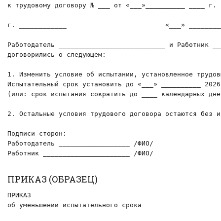
к трудовому договору № ___ от «___»__________ ____ г.

г. ____________                         «___» ________
Работодатель ___________________________ и Работник __
договорились о следующем:

1. Изменить условие об испытании, установленное трудов
Испытательный срок установить до «___» __________ 2026 
(или: срок испытания сократить до ____ календарных дне
2. Остальные условия трудового договора остаются без и
Подписи сторон:

Работодатель __________________ /ФИО/

Работник ______________________ /ФИО/
ПРИКАЗ (ОБРАЗЕЦ)
ПРИКАЗ

об уменьшении испытательного срока
