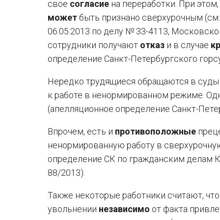
свое
согласие
на переработки. При этом,
может
быть признано сверхурочным (см.
06.05.2013 по делу № 33-4113, Московског
сотрудники получают
отказ
и в случае
к
определение Санкт-Петербургского горсуд
Нередко трудящиеся обращаются в суды
к работе в ненормированном режиме. Одна
(апелляционное определение Санкт-Петерб
Впрочем, есть и
противоположные
преце
ненормированную работу в сверхурочну
определение СК по гражданским делам Ка
88/2013).
Также некоторые работники считают, чт
увольнении
независимо
от факта привле