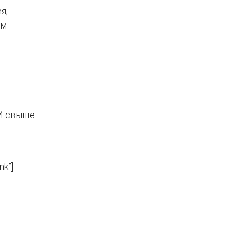
я,
ым
е
 И свыше
nk”]