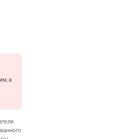
им, а
теля.
ованного
ого/