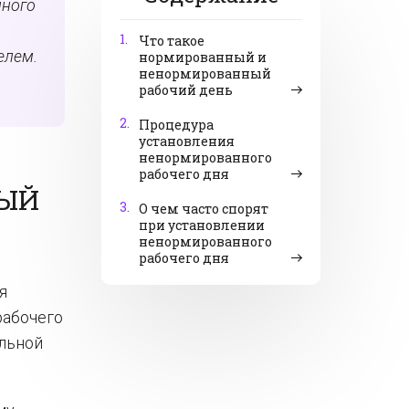
ного
1.
Что такое
елем.
нормированный и
ненормированный
.
рабочий день
2.
Процедура
установления
ненормированного
рабочего дня
НЫЙ
3.
О чем часто спорят
при установлении
ненормированного
рабочего дня
я
рабочего
ельной