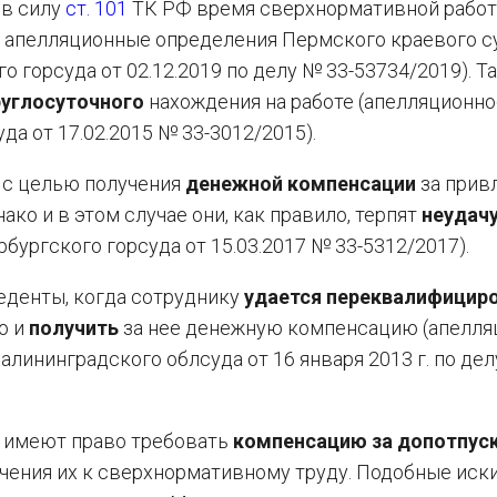
 в силу
ст. 101
ТК РФ время сверхнормативной рабо
 апелляционные определения Пермского краевого с
о горсуда от 02.12.2019 по делу № 33-53734/2019). Т
руглосуточного
нахождения на работе (апелляционно
а от 17.02.2015 № 33-3012/2015).
 с целью получения
денежной компенсации
за прив
ко и в этом случае они, как правило, терпят
неудач
ургского горсуда от 15.03.2017 № 33-5312/2017).
денты, когда сотруднику
удается переквалифицир
ю и
получить
за нее денежную компенсацию (апелля
лининградского облсуда от 16 января 2013 г. по дел
о имеют право требовать
компенсацию за допотпус
чения их к сверхнормативному труду. Подобные иски