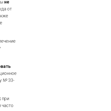
ты
не
уда от
акже
е
лечение
у
овать
ционное
у № 33-
к
при
 часто