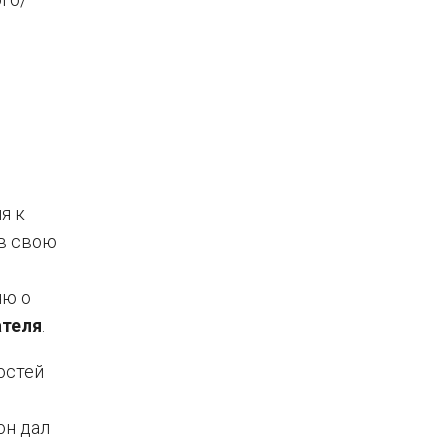
я к
 в свою
ню о
ателя
.
остей
он дал