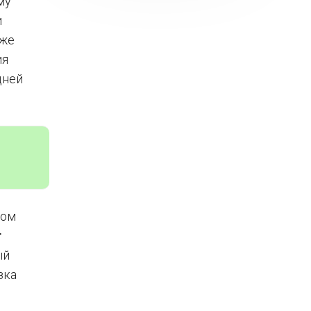
му
и
 же
ия
дней
ном
т
ый
зка