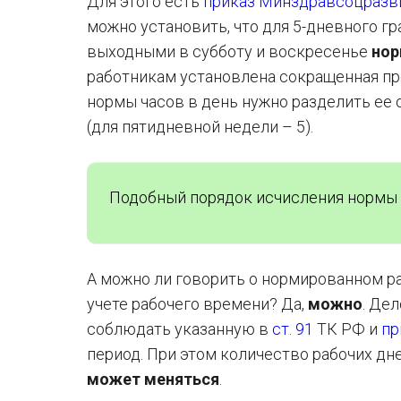
Для этого есть
приказ Минздравсоцразви
можно установить, что для 5-дневного г
выходными в субботу и воскресенье
нор
работникам установлена сокращенная пр
нормы часов в день нужно разделить ее 
(для пятидневной недели – 5).
Подобный порядок исчисления нормы р
А можно ли говорить о нормированном р
учете рабочего времени? Да,
можно
. Дел
соблюдать указанную в
ст. 91
ТК РФ и
пр
период. При этом количество рабочих дне
может меняться
.