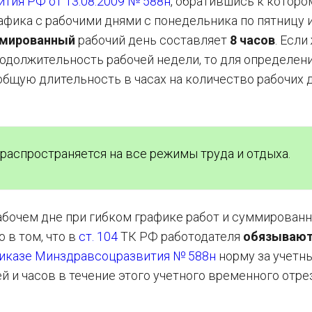
тия РФ от 13.08.2009 № 588н
, обратившись к которо
рафика с рабочими днями с понедельника по пятницу 
мированный
рабочий день составляет
8 часов
. Если
одолжительность рабочей недели, то для определен
общую длительность в часах на количество рабочих 
аспространяется на все режимы труда и отдыха.
абочем дне при гибком графике работ и суммирован
о в том, что в
ст. 104
ТК РФ работодателя
обязываю
иказе Минздравсоцразвития № 588н
норму за учетн
й и часов в течение этого учетного временного отре