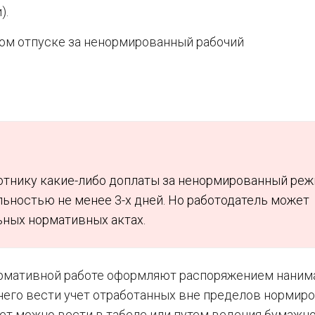
).
ом отпуске за ненормированный рабочий
.
отнику какие-либо доплаты за ненормированный реж
ьностью не менее 3-х дней. Но работодатель может
ьных нормативных актах.
ормативной работе оформляют распоряжением нанима
него вести учет отработанных вне пределов нормир
чет можно вести в табеле или путем ведения бумажн