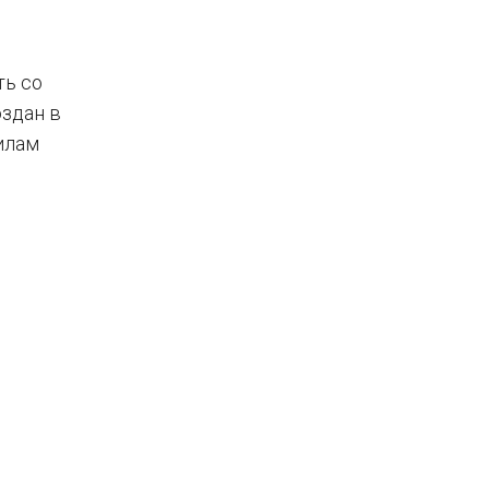
ть со
оздан в
илам