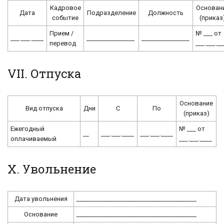
Кадровое
Основан
Дата
Подразделение
Должность
событие
(приказ
Прием /
№ ___ от
___.___.____
________________
________________
перевод
___.___.__
VII. Отпуска
Основание
Вид отпуска
Дни
С
По
(приказ)
Ежегодный
№ ___ от
__
___.___.____
___.___.____
оплачиваемый
___.___.____
X. Увольнение
Дата увольнения
________________________________________
Основание
________________________________________