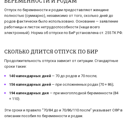
БЕРЕМЕННОСТИ И РОДАМ
Отпуск по беременности и родам предоставляют женщине
полностью (суммарно), независимо от того, сколько дней до
родов фактически было использовано. Основание — заявление
работницы и листок нетрудоспособности (чаще всего
электронный). Норма об отпуске по БиР установлена ст. 255 ТК РФ.
СКОЛЬКО ДЛИТСЯ ОТПУСК ПО БИР
Продолжительность отпуска зависит от ситуации. Стандартные
сроки такие:
140 календарных дней
— 70 до родов и 70 после;
156 календарных дней
— при осложненных родах (70 + 86);
194 календарных дня
— при многоплодной беременности (84
+ 110).
Эти сроки и правило “70/84 до и 70/86/110 после” указывает СФР в
описании пособия по беременности и родам.