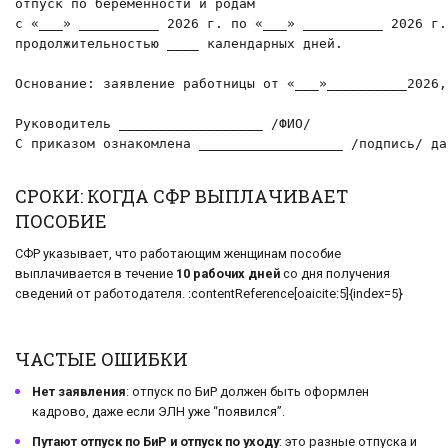
отпуск по беременности и родам

с «___» __________ 2026 г. по «___» __________ 2026 г.

продолжительностью ____ календарных дней.

Основание: заявление работницы от «___»__________2026,
Руководитель __________________ /ФИО/

С приказом ознакомлена __________________ /подпись/ да
СРОКИ: КОГДА СФР ВЫПЛАЧИВАЕТ
ПОСОБИЕ
СФР указывает, что работающим женщинам пособие
выплачивается в течение
10 рабочих дней
со дня получения
сведений от работодателя. :contentReference[oaicite:5]{index=5}
ЧАСТЫЕ ОШИБКИ
Нет заявления
: отпуск по БиР должен быть оформлен
кадрово, даже если ЭЛН уже “появился”.
Путают отпуск по БиР и отпуск по уходу
: это разные отпуска и