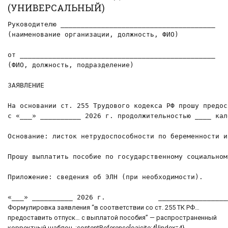
(УНИВЕРСАЛЬНЫЙ)
Руководителю ______________________________________

(наименование организации, должность, ФИО)

от ________________________________________________

(ФИО, должность, подразделение)

ЗАЯВЛЕНИЕ

На основании ст. 255 Трудового кодекса РФ прошу предос
с «___» __________ 2026 г. продолжительностью ____ кал
Основание: листок нетрудоспособности по беременности и
Прошу выплатить пособие по государственному социальном
Приложение: сведения об ЭЛН (при необходимости).

«___» __________ 2026 г.             _________________
Формулировка заявления “в соответствии со ст. 255 ТК РФ…
предоставить отпуск… с выплатой пособия” — распространенный
корректный шаблон. :contentReference[oaicite:4]{index=4}