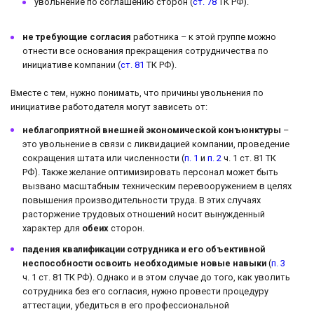
увольнение по соглашению сторон (
ст. 78
ТК РФ).
не требующие согласия
работника – к этой группе можно
отнести все основания прекращения сотрудничества по
инициативе компании (
ст. 81
ТК РФ).
Вместе с тем, нужно понимать, что причины увольнения по
инициативе работодателя могут зависеть от:
неблагоприятной внешней экономической конъюнктуры
–
это увольнение в связи с ликвидацией компании, проведение
сокращения штата или численности (
п. 1
и
п. 2
ч. 1 ст. 81 ТК
РФ). Также желание оптимизировать персонал может быть
вызвано масштабным техническим перевооружением в целях
повышения производительности труда. В этих случаях
расторжение трудовых отношений носит вынужденный
характер для
обеих
сторон.
падения квалификации сотрудника и его объективной
неспособности освоить необходимые новые навыки
(
п. 3
ч. 1 ст. 81 ТК РФ). Однако и в этом случае до того, как уволить
сотрудника без его согласия, нужно провести процедуру
аттестации, убедиться в его профессиональной