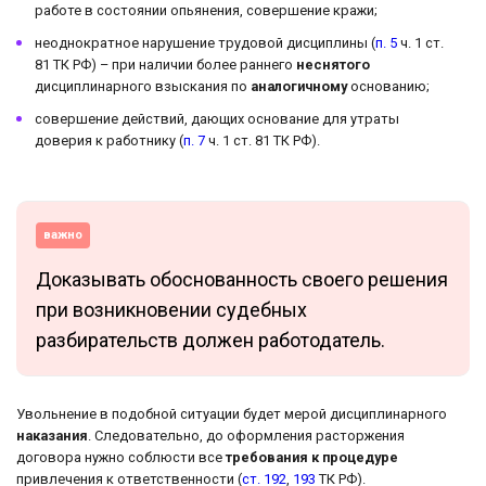
работе в состоянии опьянения, совершение кражи;
неоднократное нарушение трудовой дисциплины (
п. 5
ч. 1 ст.
81 ТК РФ) – при наличии более раннего
неснятого
дисциплинарного взыскания по
аналогичному
основанию;
совершение действий, дающих основание для утраты
доверия к работнику (
п. 7
ч. 1 ст. 81 ТК РФ).
важно
Доказывать обоснованность своего решения
при возникновении судебных
разбирательств должен работодатель.
Увольнение в подобной ситуации будет мерой дисциплинарного
наказания
. Следовательно, до оформления расторжения
договора нужно соблюсти все
требования к процедуре
привлечения к ответственности (
ст. 192
,
193
ТК РФ).