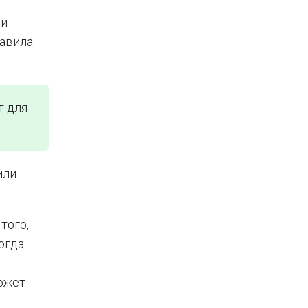
ии
равила
т для
или
того,
огда
ожет