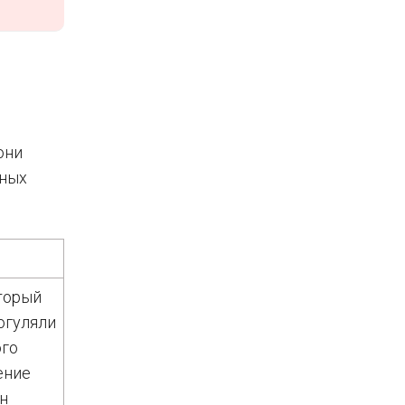
они
ьных
торый
огуляли
ого
ение
ан