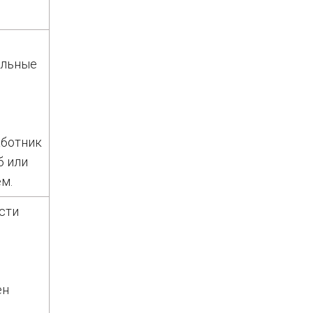
альные
аботник
б или
м.
сти
ен