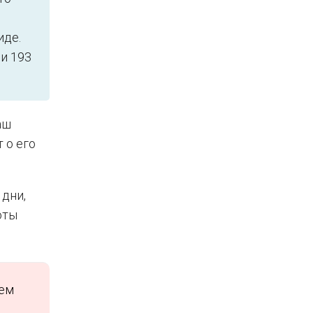
иде.
и 193
аш
 о его
дни,
оты
ием