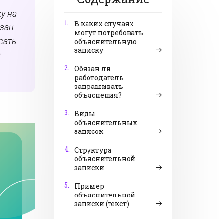
у на
1.
В каких случаях
язан
могут потребовать
сать
объяснительную
записку
а
2.
Обязан ли
работодатель
запрашивать
объяснения?
3.
Виды
объяснительных
записок
4.
Структура
объяснительной
записки
5.
Пример
объяснительной
записки (текст)