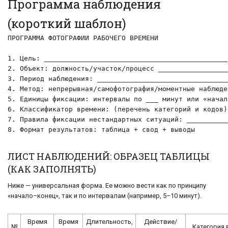
Программа наблюдения
(короткий шаблон)
ПРОГРАММА ФОТОГРАФИИ РАБОЧЕГО ВРЕМЕНИ

1. Цель: _____________________________________________

2. Объект: должность/участок/процесс __________________
3. Период наблюдения: _________________________________
4. Метод: непрерывная/самофотография/моментные наблюден
5. Единицы фиксации: интервалы по ___ минут или «начал
6. Классификатор времени: (перечень категорий и кодов)

7. Правила фиксации нестандартных ситуаций: ___________
8. Формат результатов: таблица + свод + выводы
ЛИСТ НАБЛЮДЕНИЙ: ОБРАЗЕЦ ТАБЛИЦЫ
(КАК ЗАПОЛНЯТЬ)
Ниже — универсальная форма. Ее можно вести как по принципу
«начало–конец», так и по интервалам (например, 5–10 минут).
Время
Время
Длительность,
Действие/
№
Категория 