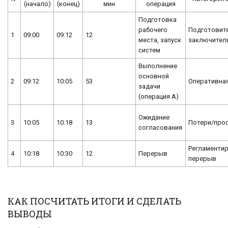
(начало)
(конец)
мин
операция
Подготовка
рабочего
Подготовит
1
09:00
09:12
12
места, запуск
заключител
систем
Выполнение
основной
2
09:12
10:05
53
Оперативна
задачи
(операция А)
Ожидание
3
10:05
10:18
13
Потери/про
согласования
Регламенти
4
10:18
10:30
12
Перерыв
перерыв
КАК ПОСЧИТАТЬ ИТОГИ И СДЕЛАТЬ
ВЫВОДЫ