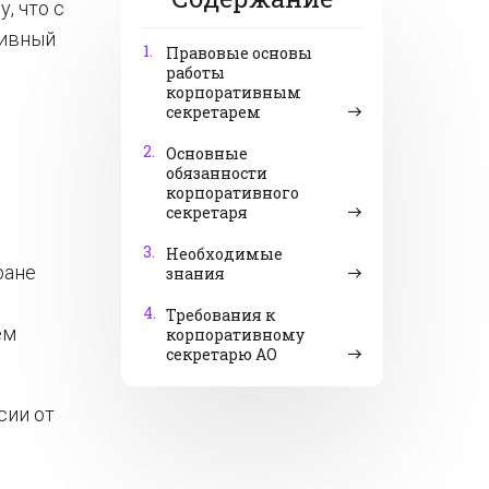
, что с
тивный
1.
Правовые основы
работы
корпоративным
секретарем
2.
Основные
обязанности
корпоративного
секретаря
3.
Необходимые
ране
знания
4.
Требования к
ем
корпоративному
секретарю АО
сии от