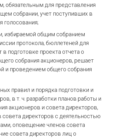
м, обязательным для представления
бщем собрании, учет поступивших в
я голосования;
и, избираемой общим собранием
иссии протокола, бюллетеней для
т в подготовке проекта отчета о
бщего собрания акционеров, решает
кой и проведением общего собрания
ых правил и порядка подготовки и
в, в т. ч. разработки планов работы и
ния акционеров и совета директоров,
в совета директоров с деятельностью
ами, оповещение членов совета
ние совета директоров лиц о