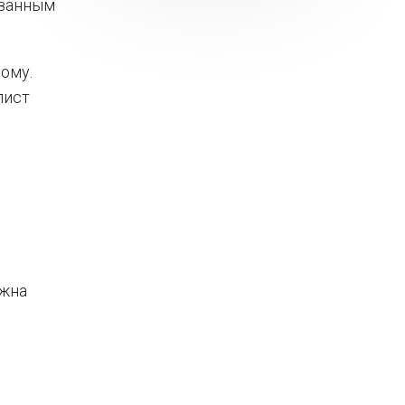
азанным
ому.
лист
лжна