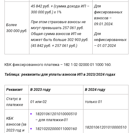
45 842 руб. + (сумма дохода ИП –
Для
300 000 руб.) х 1%
фиксированных
взносов –
При этом страховые взносы не
09.01.2024.
Более
могут превышать 257 061 руб.
300 000 руб.
Общая сумма взносов ИП не
Для
может быть больше 302 903 руб.
нефиксированных
(45 842 руб. + 257 061 руб.)
– 01.07.2024
КБК фиксированного платежа – 182 1 02 02000 01 1000 160.
Таблица: реквизиты для уплаты взносов ИП в 2023/2024 годах
Реквизит
В 2023 году
В 2024 году
Статус в
01 или 02
только 01
платежке
18201061201010000510
КБК
– для платежки-01
взносов (за
18201061201010000510
18210202000011000160
2023 год и