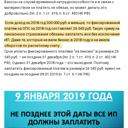
Взносы на случай временной нетрудоспособности и в связи с
материнством он платить не обязан, но может делать это
добровольно (пп. 2 п. 1 ст. 419, п. 6 ст. 430 НК РФ).
Если доход за 2018 год 300 000 руб. и меньше, то фиксированный
платеж на ОПС за 2018 год составляет 26 545 руб. Такую сумму на
пенсионное страхования обязаны заплатить все без исключения
ИП. Даже те, которые не вели бизнес в 2018 году и не имели
оборотов по расчетному счету.
Срок уплаты фиксированного платежа “на пенсию” в размере 26
545 руб. – не позднее 31 декабря (пп. 2 п. 1 ст. 419, п. 2 ст. 432 НК
РФ). Однако 31 декабря 2018 года – это выходной. Поэтому
заплатить фиксированный платеж в размере 26 545 руб. нужно не
позднее не позднее 09.01.2019 (п. 7 ст. 6.1 НК РФ).