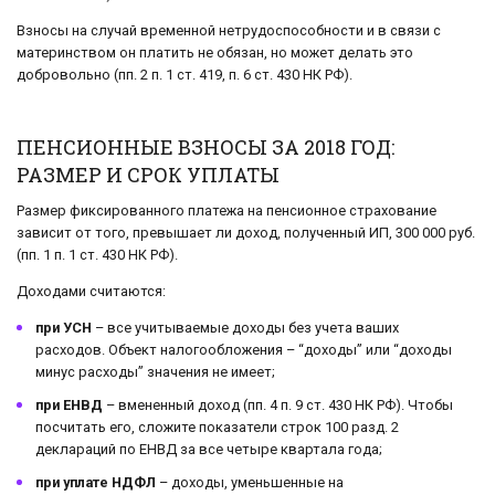
Взносы на случай временной нетрудоспособности и в связи с
материнством он платить не обязан, но может делать это
добровольно (пп. 2 п. 1 ст. 419, п. 6 ст. 430 НК РФ).
ПЕНСИОННЫЕ ВЗНОСЫ ЗА 2018 ГОД:
РАЗМЕР И СРОК УПЛАТЫ
Размер фиксированного платежа на пенсионное страхование
зависит от того, превышает ли доход, полученный ИП, 300 000 руб.
(пп. 1 п. 1 ст. 430 НК РФ).
Доходами считаются:
при УСН
– все учитываемые доходы без учета ваших
расходов. Объект налогообложения – “доходы” или “доходы
минус расходы” значения не имеет;
при ЕНВД
– вмененный доход (пп. 4 п. 9 ст. 430 НК РФ). Чтобы
посчитать его, сложите показатели строк 100 разд. 2
деклараций по ЕНВД за все четыре квартала года;
при уплате НДФЛ
– доходы, уменьшенные на